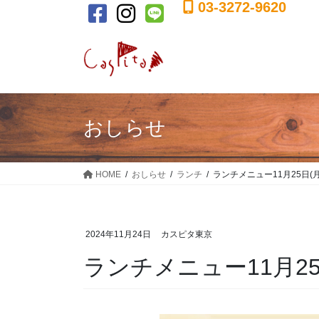
03-3272-9620
コ
ナ
ン
ビ
テ
ゲ
ン
ー
ツ
シ
に
ョ
移
ン
おしらせ
動
に
移
動
HOME
おしらせ
ランチ
ランチメニュー11月25日(月)
2024年11月24日
カスピタ東京
ランチメニュー11月25日