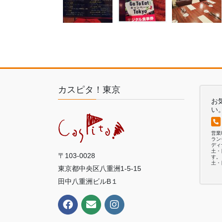
カスピタ！東京
お
い
営
ランチ
ディナ
土・
〒103-0028
す。
土・
東京都中央区八重洲1-5-15
田中八重洲ビルB１