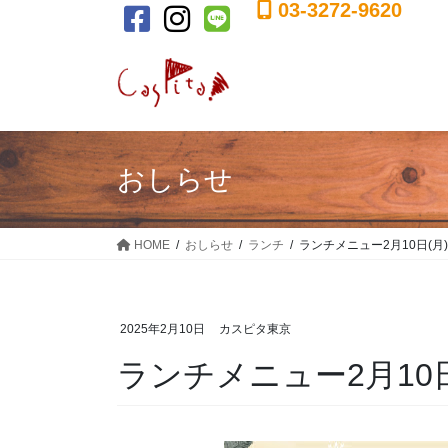
03-3272-9620
コ
ナ
ン
ビ
テ
ゲ
ン
ー
ツ
シ
に
ョ
移
ン
おしらせ
動
に
移
動
HOME
おしらせ
ランチ
ランチメニュー2月10日(月) 
2025年2月10日
カスピタ東京
ランチメニュー2月10日(