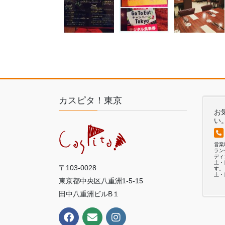
カスピタ！東京
お
い
営
ランチ
ディナ
土・
〒103-0028
す。
土・
東京都中央区八重洲1-5-15
田中八重洲ビルB１