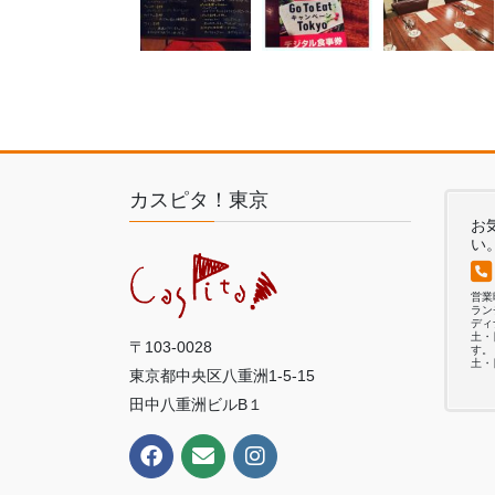
カスピタ！東京
お
い
営
ランチ
ディナ
土・
〒103-0028
す。
土・
東京都中央区八重洲1-5-15
田中八重洲ビルB１